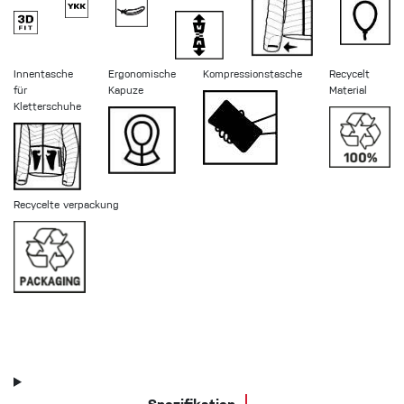
Innentasche
Ergonomische
Kompressionstasche
Recycelt
für
Kapuze
Material
Kletterschuhe
Recycelte verpackung