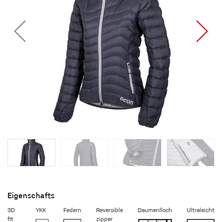
Eigenschafts
3D
YKK
Federn
Reversible
Daumenlloch
Ultraleicht
fit
zipper