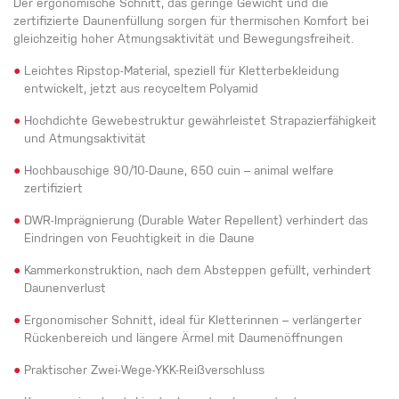
Der ergonomische Schnitt, das geringe Gewicht und die
zertifizierte Daunenfüllung sorgen für thermischen Komfort bei
gleichzeitig hoher Atmungsaktivität und Bewegungsfreiheit.
●
Leichtes Ripstop-Material, speziell für Kletterbekleidung
entwickelt, jetzt aus recyceltem Polyamid
●
Hochdichte Gewebestruktur gewährleistet Strapazierfähigkeit
und Atmungsaktivität
●
Hochbauschige 90/10-Daune, 650 cuin – animal welfare
zertifiziert
●
DWR-Imprägnierung (Durable Water Repellent) verhindert das
Eindringen von Feuchtigkeit in die Daune
●
Kammerkonstruktion, nach dem Absteppen gefüllt, verhindert
Daunenverlust
●
Ergonomischer Schnitt, ideal für Kletterinnen – verlängerter
Rückenbereich und längere Ärmel mit Daumenöffnungen
●
Praktischer Zwei-Wege-YKK-Reißverschluss