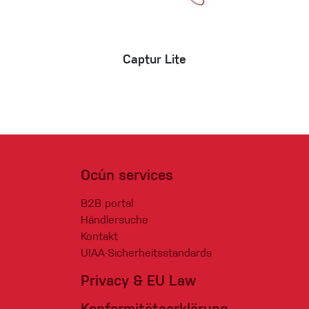
Captur Lite
Ocún services
B2B portal
Händlersuche
Kontakt
UIAA-Sicherheitsstandards
Privacy & EU Law