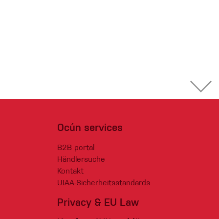
Ocún services
B2B portal
Händlersuche
Kontakt
UIAA-Sicherheitsstandards
Privacy & EU Law