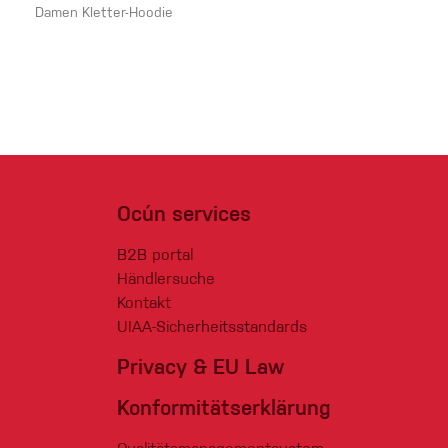
Damen Kletter-Hoodie
Ocún services
B2B portal
Händlersuche
Kontakt
UIAA-Sicherheitsstandards
Privacy & EU Law
Konformitätserklärung