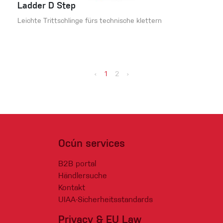
Ladder D Step
Leichte Trittschlinge fürs technische klettern
‹
1
2
›
Ocún services
B2B portal
Händlersuche
Kontakt
UIAA-Sicherheitsstandards
Privacy & EU Law