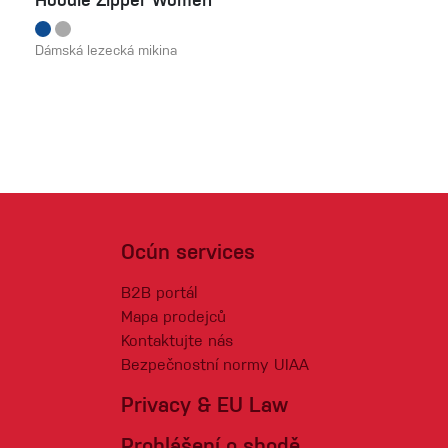
Hoodie Zipper Women
Dámská lezecká mikina
Ocún services
B2B portál
Mapa prodejců
Kontaktujte nás
Bezpečnostní normy UIAA
Privacy & EU Law
Prohlášení o shodě