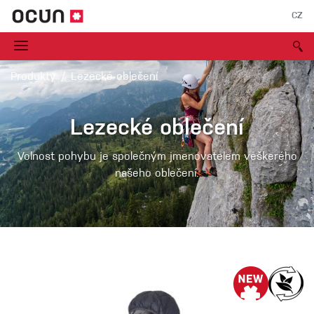
CZ
Produkty
Lezecké oblečení
Lezecké oblečení
Volnost pohybu je společným jmenovatelem veškerého
našeho oblečení.