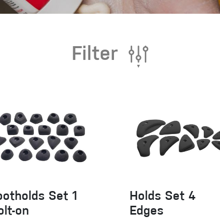
 oblečení
Filter
Kalhoty
Trika
Bundy
Kalhoty
Trika
Bundy
ootholds Set 1
Holds Set 4
olt-on
Edges