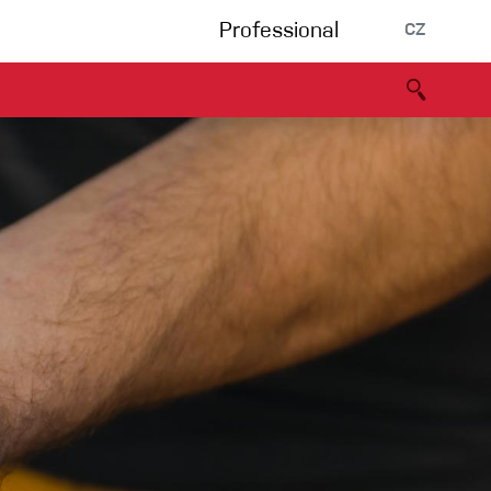
Professional
CZ
rnění
Partneři
B2B portál
Prohlášení o shodě
Události
Bouldering
Lezecká stěna
Via Ferrata
Vícedélky/tradiční