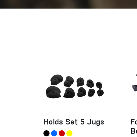
Spárové rukavice
Lezecké
Muži
Ženy
Holds Set 5 Jugs
F
B