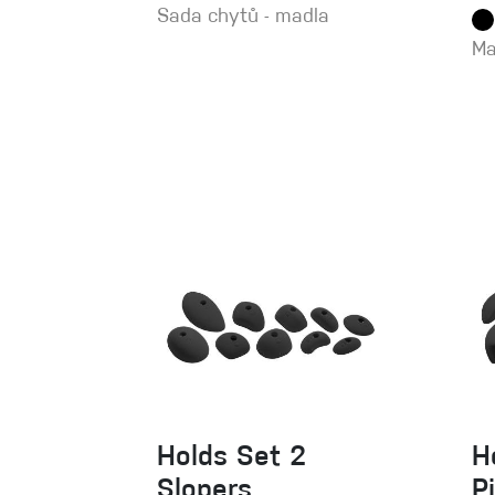
Sada chytů - madla
Ma
Holds Set 2
H
Slopers
P