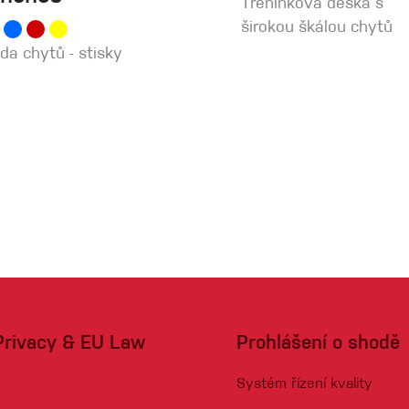
Tréninková deska s
širokou škálou chytů
da chytů - stisky
Privacy & EU Law
Prohlášení o shodě
Systém řízení kvality