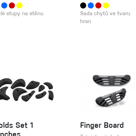
lé stupy na stěnu
Sada chytů ve tvaru
hran
olds Set 1
Finger Board
inches