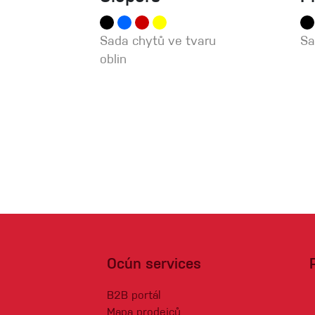
Sada chytů ve tvaru
Sa
oblin
Ocún services
B2B portál
Mapa prodejců