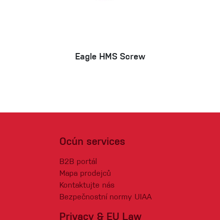
Eagle HMS Screw
Ocún services
B2B portál
Mapa prodejců
Kontaktujte nás
Bezpečnostní normy UIAA
Privacy & EU Law