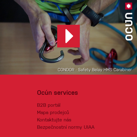
Ocún services
B2B portál
Mapa prodejců
Kontaktujte nás
Bezpečnostní normy UIAA