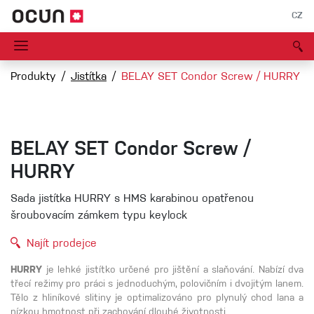
CZ
Produkty
Jistítka
BELAY SET Condor Screw / HURRY
BELAY SET Condor Screw /
HURRY
Sada jistítka HURRY s HMS karabinou opatřenou
šroubovacím zámkem typu keylock
Najít prodejce
HURRY
je lehké jistítko určené pro jištění a slaňování. Nabízí dva
třecí režimy pro práci s jednoduchým, polovičním i dvojitým lanem.
Tělo z hliníkové slitiny je optimalizováno pro plynulý chod lana a
nízkou hmotnost při zachování dlouhé životnosti.