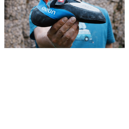
11. 4.-11. 4. 2026
OCÚN Test Tour Grip Fest
NORTH MASS BOULDER Indianapolis, IN
Spojené státy
Testovačka
Přijďte si vyzkoušet lezečky Ocún. Zapojte se do
soutěže a vyhrajte boty dle vlastního výběru.
Zobrazit více