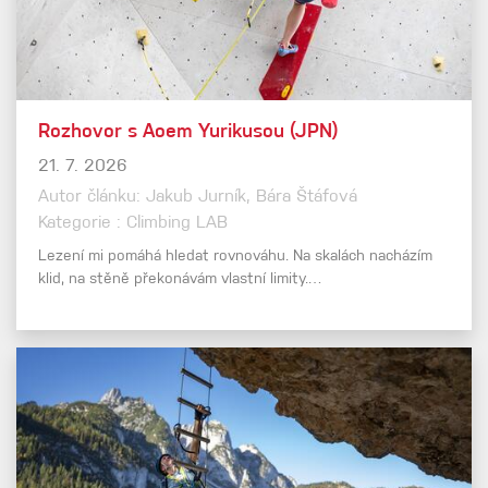
Rozhovor s Aoem Yurikusou (JPN)
21. 7. 2026
Autor článku: Jakub Jurník, Bára Štáfová
Kategorie : Climbing LAB
Lezení mi pomáhá hledat rovnováhu. Na skalách nacházím
klid, na stěně překonávám vlastní limity.…