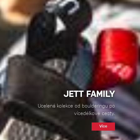
JETT FAMILY
Ucelená kolekce od boulderingu po
vícedélkové cesty.
Více