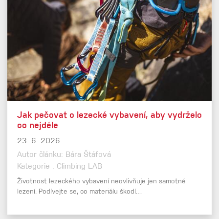
Jak pečovat o lezecké vybavení, aby vydrželo
co nejdéle
23. 6. 2026
Autor článku: Bára Štáfová
Kategorie : Climbing LAB
Životnost lezeckého vybavení neovlivňuje jen samotné
lezení. Podívejte se, co materiálu škodí…