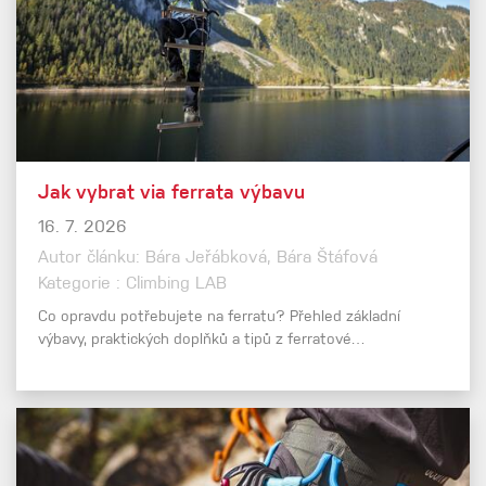
Jak vybrat via ferrata výbavu
16. 7. 2026
Autor článku: Bára Jeřábková, Bára Štáfová
Kategorie : Climbing LAB
Co opravdu potřebujete na ferratu? Přehled základní
výbavy, praktických doplňků a tipů z ferratové…