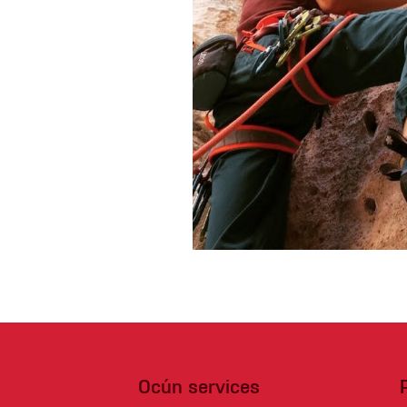
Spárové rukavice
Lezecké
Muži
Ženy
Ocún services