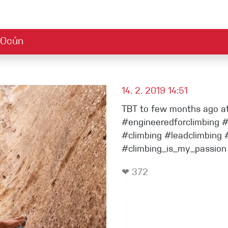
Ocún
e
Příslušenství
 stažení
držitelnost
Reklamace
Ambasadoři
Bezpečnostní upozo
Pracovní pozice
B
Climbing guide
Příběhy
Magnézium a tejpy
14. 2. 2019 14:51
TBT to few months ago at
ové sety
Pytlíky na magnezium
#engineeredforclimbing #
#climbing #leadclimbing
Chyty
#climbing_is_my_passion
Technické pomůcky
❤ 372