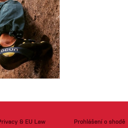
 oblečení
Kalhoty
Trika
Bundy
Kalhoty
Trika
Bundy
Privacy & EU Law
Prohlášení o shodě