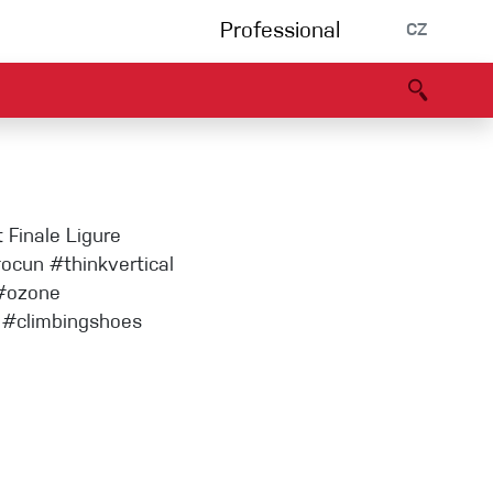
Professional
CZ
rnění
Partneři
B2B portál
Prohlášení o shodě
Události
Bouldering
 Finale Ligure
Lezecká stěna
ocun #thinkvertical
 #ozone
 #climbingshoes
Via Ferrata
Vícedélky/tradiční