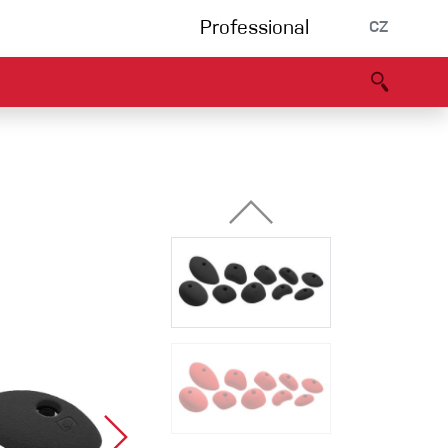
Professional
CZ
rnění
Partneři
B2B portál
Prohlášení o shodě
Události
Bouldering
Lezecká stěna
Via Ferrata
Vícedélky/tradiční