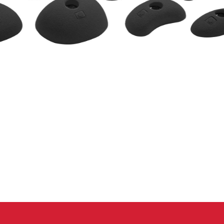
 oblečení
Kalhoty
Trika
Bundy
Kalhoty
Trika
Bundy