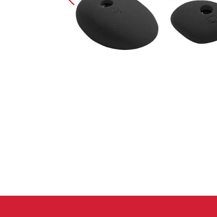
Spárové rukavice
Lezecké
Muži
Ženy