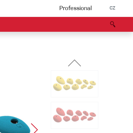
Professional
CZ
rnění
Partneři
B2B portál
Prohlášení o shodě
Události
Bouldering
Lezecká stěna
Via Ferrata
Vícedélky/tradiční