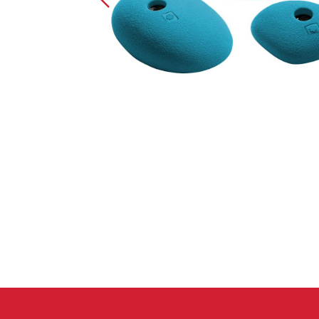
Spárové rukavice
Lezecké
Muži
Ženy