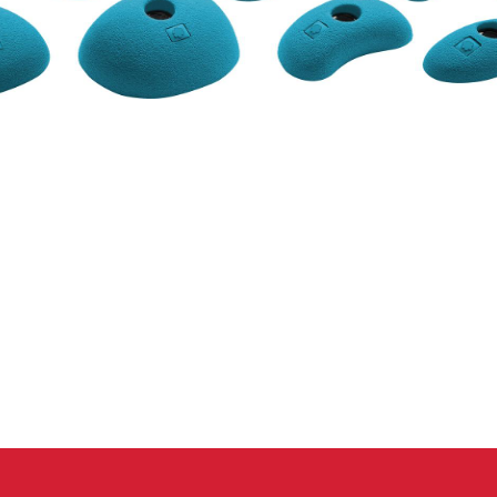
 oblečení
Kalhoty
Trika
Bundy
Kalhoty
Trika
Bundy