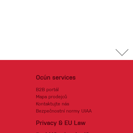
Ocún services
B2B portál
Mapa prodejců
Kontaktujte nás
Bezpečnostní normy UIAA
Privacy & EU Law