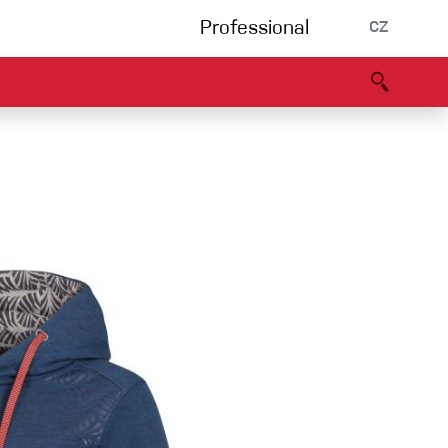
Professional
CZ
rnění
Partneři
B2B portál
Prohlášení o shodě
Události
Bouldering
Lezecká stěna
Via Ferrata
Vícedélky/tradiční