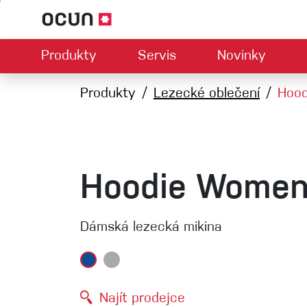
Produkty
Servis
Novinky
Hardwar
Mapa prodejců
Produkty
Lezecké oblečení
Kontaktujte nás
O nás
Hoo
Ke
U
Climbing LA
Lezečky
Jistítka
Úvazky
Expresk
Lana
Hoodie Wome
Karabiny
Bouldermatky
Dámská lezecká mikina
Via ferrata
Smyčky
Helmy
Najít prodejce