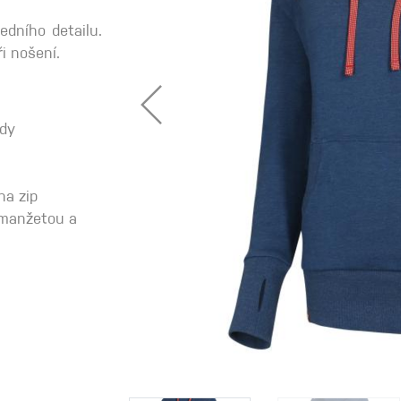
dního detailu.
ři nošení.
 oblečení
Kalhoty
ády
Trika
na zip
Bundy
 manžetou a
Kalhoty
Trika
Bundy