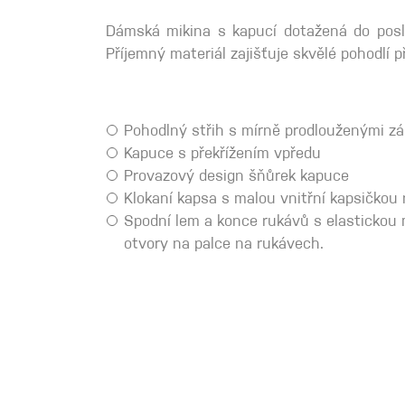
Spárové rukavice
Dámská mikina s kapucí dotažená do posle
Příjemný materiál zajišťuje skvělé pohodlí p
Lezecké
Muži
Pohodlný střih s mírně prodlouženými z
Kapuce s překřížením vpředu
Provazový design šňůrek kapuce
Klokaní kapsa s malou vnitřní kapsičkou 
Spodní lem a konce rukávů s elastickou
otvory na palce na rukávech.
Ženy