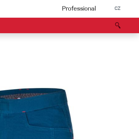
Professional
CZ
rnění
Partneři
B2B portál
Prohlášení o shodě
Události
Bouldering
Lezecká stěna
Via Ferrata
Vícedélky/tradiční