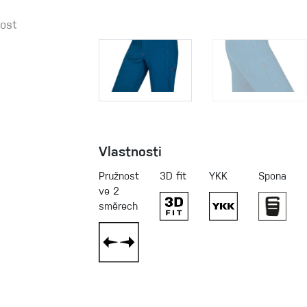
nost
Vlastnosti
Pružnost
3D fit
YKK
Spona
ve 2
směrech