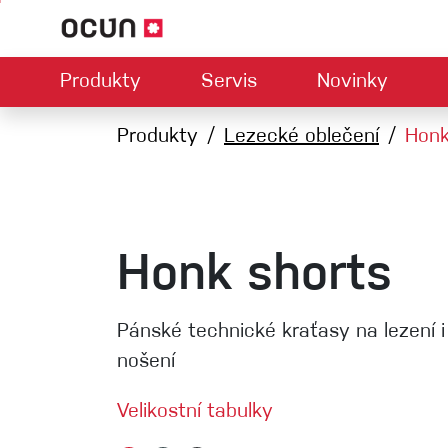
Produkty
Servis
Novinky
Hardwar
Mapa prodejců
Produkty
Lezecké oblečení
Kontaktujte nás
O nás
Honk
Ke
U
Climbing LA
Lezečky
Jistítka
Úvazky
Expresk
Lana
Honk shorts
Karabiny
Bouldermatky
Pánské technické kraťasy na lezení 
Via ferrata
nošení
Smyčky
Velikostní tabulky
Helmy