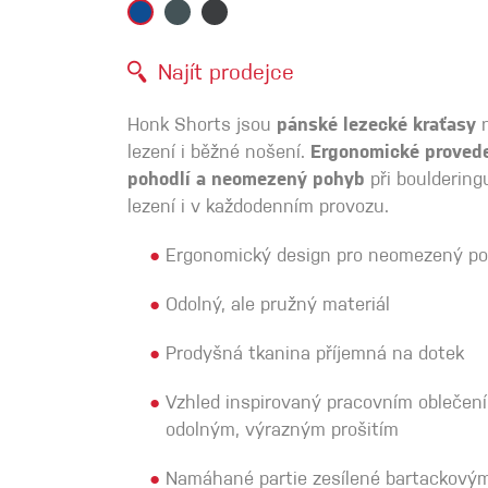
Spárové rukavice
Najít prodejce
Lezecké
Honk Shorts jsou
pánské lezecké kraťasy
n
Muži
lezení i běžné nošení.
Ergonomické provede
pohodlí a neomezený pohyb
při bouldering
lezení i v každodenním provozu.
●
Ergonomický design pro neomezený p
●
Odolný, ale pružný materiál
Ženy
●
Prodyšná tkanina příjemná na dotek
●
Vzhled inspirovaný pracovním oblečen
odolným, výrazným prošitím
●
Namáhané partie zesílené bartackovým