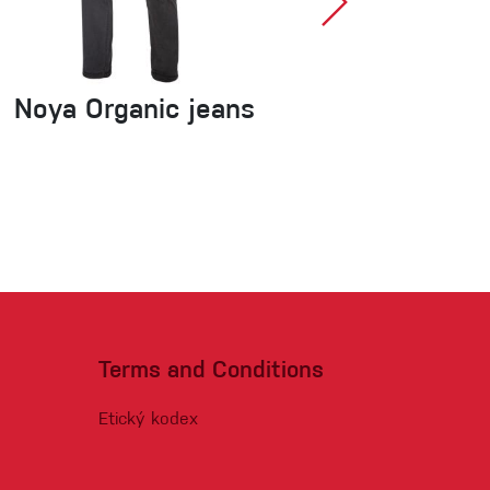
Noya Organic jeans
SBEA TW
9,5-9,8
Terms and Conditions
Etický kodex