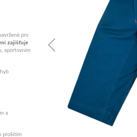
 oblečení
avržené pro
Kalhoty
ní zajišťuje
u, sportovním
Trika
Bundy
ohyb
Kalhoty
Trika
ím s
Bundy
 prošitím