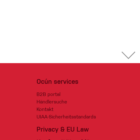
Ocún services
B2B portal
Händlersuche
Kontakt
UIAA-Sicherheitsstandards
Privacy & EU Law