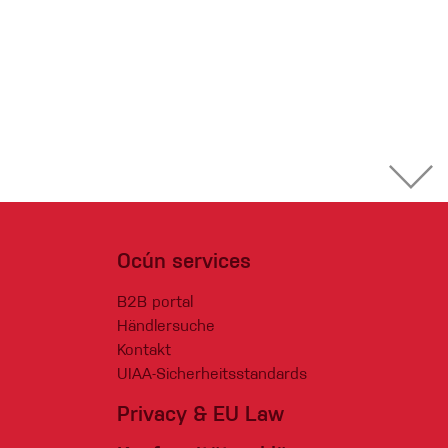
Ocún services
B2B portal
Händlersuche
Kontakt
UIAA-Sicherheitsstandards
Privacy & EU Law