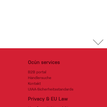
Ocún services
B2B portal
Händlersuche
Kontakt
UIAA-Sicherheitsstandards
Privacy & EU Law