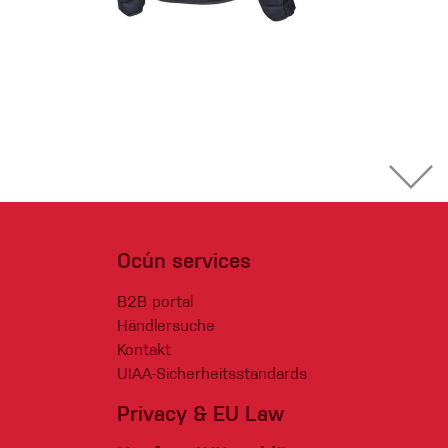
Ocún services
B2B portal
Händlersuche
Kontakt
UIAA-Sicherheitsstandards
Privacy & EU Law