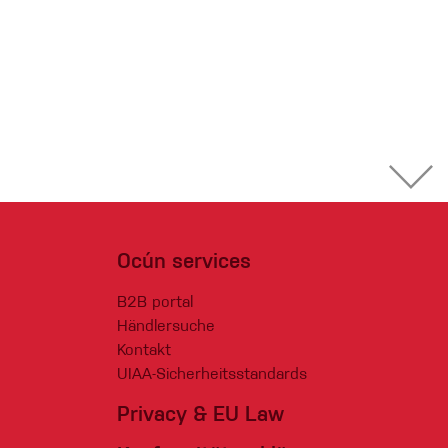
Ocún services
B2B portal
Händlersuche
Kontakt
UIAA-Sicherheitsstandards
Privacy & EU Law