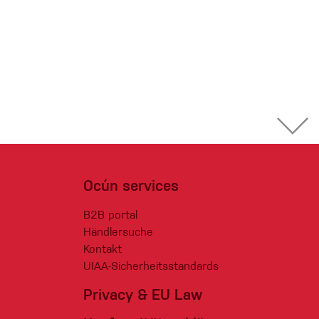
Ocún services
B2B portal
Händlersuche
Kontakt
UIAA-Sicherheitsstandards
Privacy & EU Law