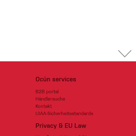
Ocún services
B2B portal
Händlersuche
Kontakt
UIAA-Sicherheitsstandards
Privacy & EU Law