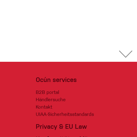
Ocún services
B2B portal
Händlersuche
Kontakt
UIAA-Sicherheitsstandards
Privacy & EU Law