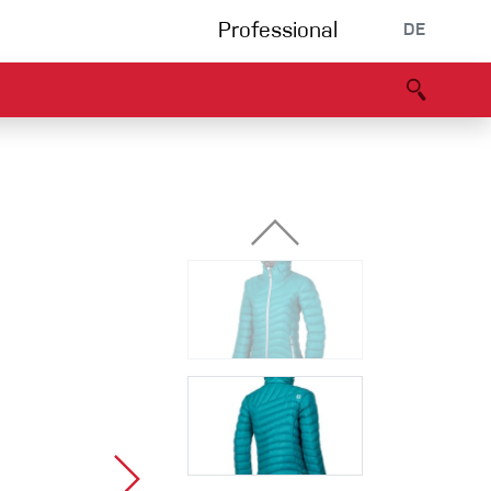
Professional
DE
s
Partners
B2B portal
Konformitätserklärung
Events
Bouldering
Kletterhalle
Klettersteig
Multipitch/tradclimb