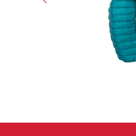
Handschuhe
Kletterbekl
Männer
Frauen