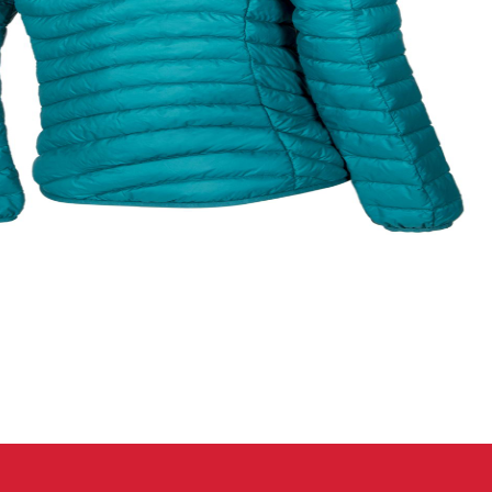
eidung
Kletterhose
T-shirt
Jacke
Kletterhose
T-shirt
Jacke