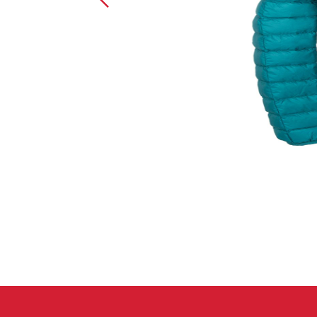
Handschuhe
Kletterbekl
Männer
Frauen