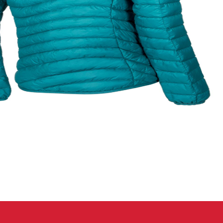
eidung
Kletterhose
T-shirt
Jacke
Kletterhose
T-shirt
Jacke