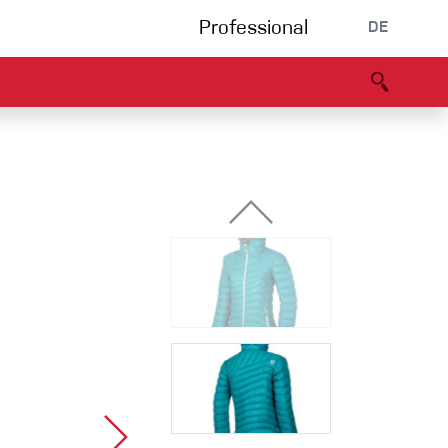
Professional
DE
s
Partners
B2B portal
Konformitätserklärung
Events
Bouldering
Kletterhalle
Klettersteig
Multipitch/tradclimb