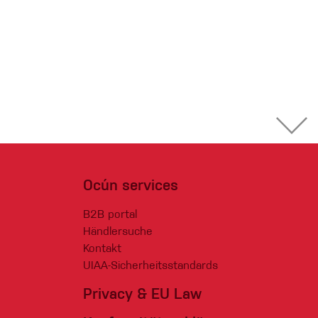
Ocún services
B2B portal
Händlersuche
Kontakt
UIAA-Sicherheitsstandards
Privacy & EU Law