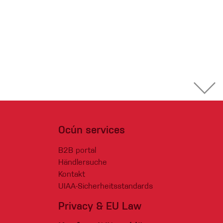
Ocún services
B2B portal
Händlersuche
Kontakt
UIAA-Sicherheitsstandards
Privacy & EU Law