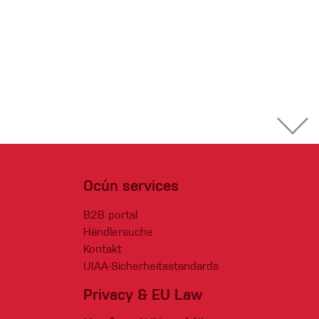
Ocún services
B2B portal
Händlersuche
Kontakt
UIAA-Sicherheitsstandards
Privacy & EU Law