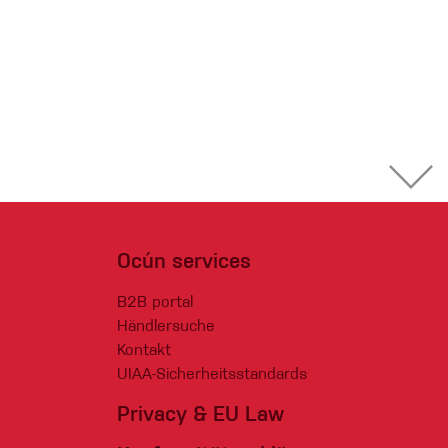
Ocún services
B2B portal
Händlersuche
Kontakt
UIAA-Sicherheitsstandards
Privacy & EU Law