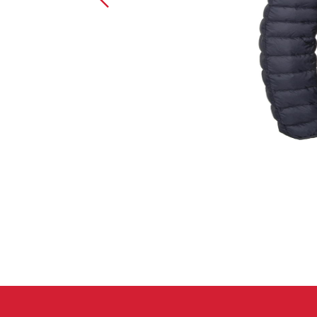
Handschuhe
Kletterbekl
Männer
Frauen