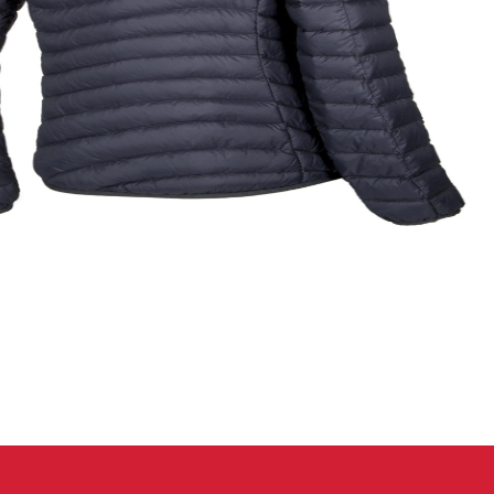
eidung
Kletterhose
T-shirt
Jacke
Kletterhose
T-shirt
Jacke