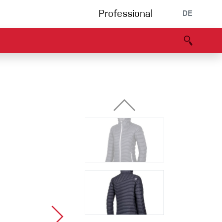
Professional
DE
s
Partners
B2B portal
Konformitätserklärung
Events
Bouldering
Kletterhalle
Klettersteig
Multipitch/tradclimb