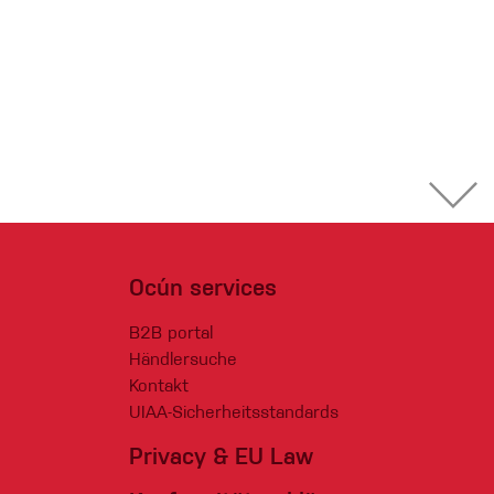
Ocún services
B2B portal
Händlersuche
Kontakt
UIAA-Sicherheitsstandards
Privacy & EU Law