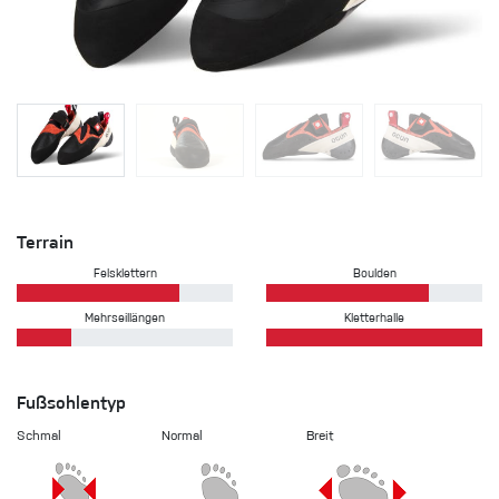
Terrain
Felsklettern
Boulden
Mehrseillängen
Kletterhalle
Fußsohlentyp
Schmal
Normal
Breit