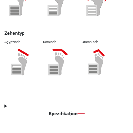
Zehentyp
Ägyptisch
Römisch
Griechisch
Spezifikation