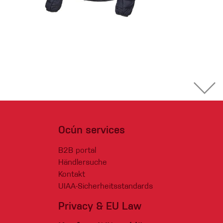
Ocún services
B2B portal
Händlersuche
Kontakt
UIAA-Sicherheitsstandards
Privacy & EU Law