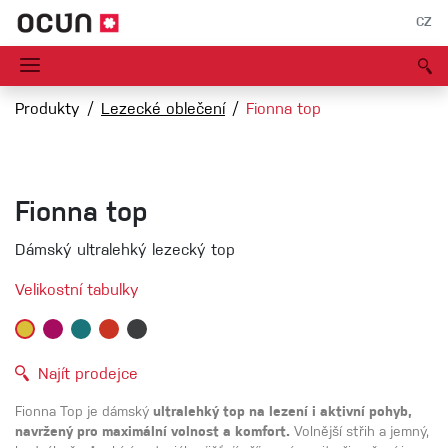
CZ
Produkty
Lezecké oblečení
Fionna top
Fionna top
Dámský ultralehký lezecký top
Velikostní tabulky
Najít prodejce
Fionna Top je dámský
ultralehký top na lezení i aktivní pohyb,
navržený pro maximální volnost a komfort.
Volnější střih a jemný,