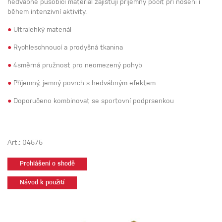
hedvábně působící materiál zajišťují příjemný pocit při nošení i
během intenzivní aktivity.
●
Ultralehký materiál
●
Rychleschnoucí a prodyšná tkanina
●
4směrná pružnost pro neomezený pohyb
●
Příjemný, jemný povrch s hedvábným efektem
●
Doporučeno kombinovat se sportovní podprsenkou
Art.: 04575
Prohlášení o shodě
Návod k použití