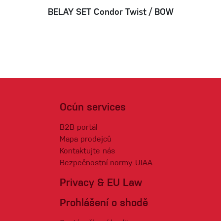
BELAY SET Condor Twist / BOW
Ocún services
B2B portál
Mapa prodejců
Kontaktujte nás
Bezpečnostní normy UIAA
Privacy & EU Law
Prohlášení o shodě