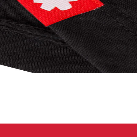
 oblečení
Kalhoty
Trika
Bundy
Kalhoty
Trika
Bundy