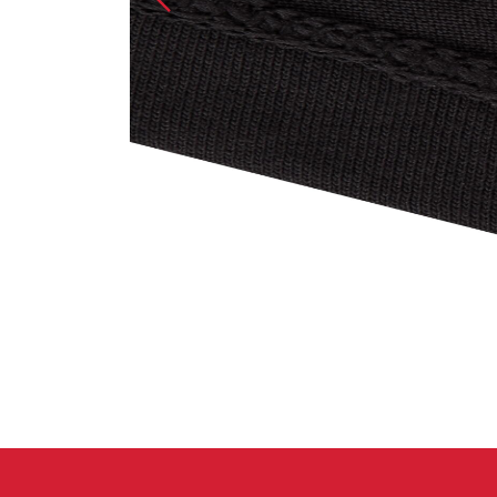
Spárové rukavice
Lezecké
Muži
Ženy