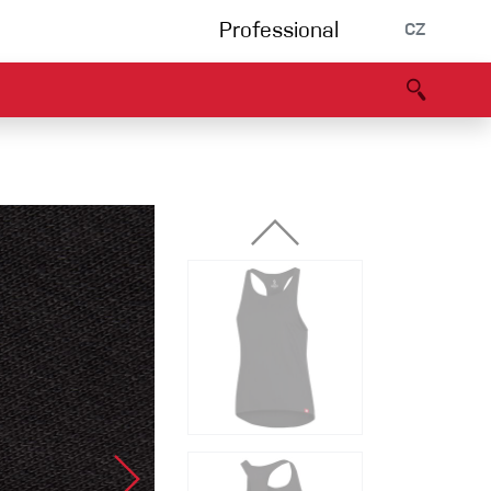
Professional
CZ
rnění
Partneři
B2B portál
Prohlášení o shodě
Události
Bouldering
Lezecká stěna
Via Ferrata
Vícedélky/tradiční