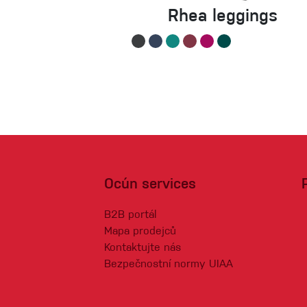
Rhea leggings
Ocún services
B2B portál
Mapa prodejců
Kontaktujte nás
Bezpečnostní normy UIAA