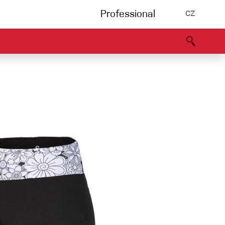
Professional
CZ
rnění
Partneři
B2B portál
Prohlášení o shodě
Události
Bouldering
Lezecká stěna
Via Ferrata
Vícedélky/tradiční