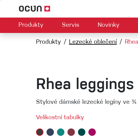
Produkty
Servis
Novinky
Hardwar
Mapa prodejců
Produkty
Lezecké oblečení
Kontaktujte nás
O nás
Rhea
Ke
U
Climbing LA
Lezečky
Jistítka
Úvazky
Expresk
Lana
Rhea leggings
Karabiny
Bouldermatky
Stylové dámské lezecké legíny ve ¾
Via ferrata
Smyčky
Velikostní tabulky
Helmy