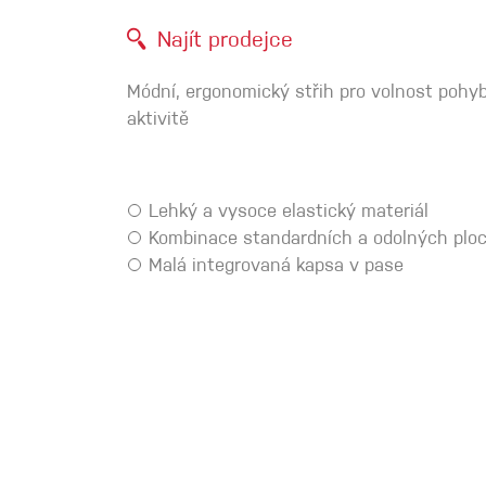
Spárové rukavice
Najít prodejce
Módní, ergonomický střih pro volnost pohybu
Lezecké
aktivitě
Muži
Lehký a vysoce elastický materiál
Kombinace standardních a odolných plo
Malá integrovaná kapsa v pase
Ženy