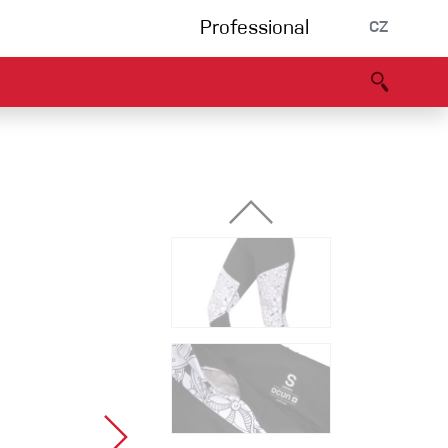
Professional
CZ
rnění
Partneři
B2B portál
Prohlášení o shodě
Události
Bouldering
Lezecká stěna
Via Ferrata
Vícedélky/tradiční