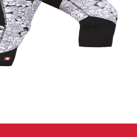
 oblečení
Kalhoty
Trika
Bundy
Kalhoty
Trika
Bundy