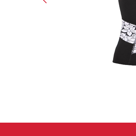
Spárové rukavice
Lezecké
Muži
Ženy