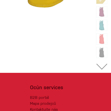
Ocún services
B2B portál
Mapa prodejců
Kontaktujte nás