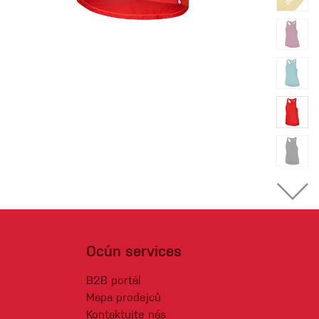
Ocún services
B2B portál
Mapa prodejců
Kontaktujte nás