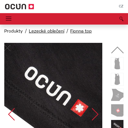
CZ
Produkty
Lezecké oblečení
Fionna top