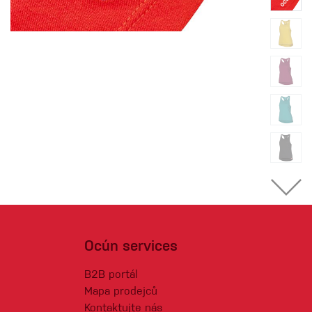
Ocún services
B2B portál
Mapa prodejců
Kontaktujte nás