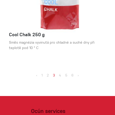
Cool Chalk 250 g
Směs magnézia vyvinutá pro chladné a suché dny při
teplotě pod 10 ° C
‹
1
2
3
4
5
6
›
Ocún services