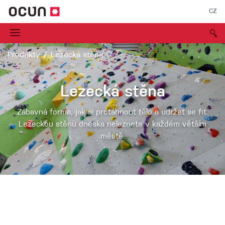
CZ
Produkty
Lezecká stěna
Lezecká stěna
Zábavná forma, jak si protáhnout tělo a udržet se fit.
Lezeckou stěnu dneska neleznete v každém větším
městě.