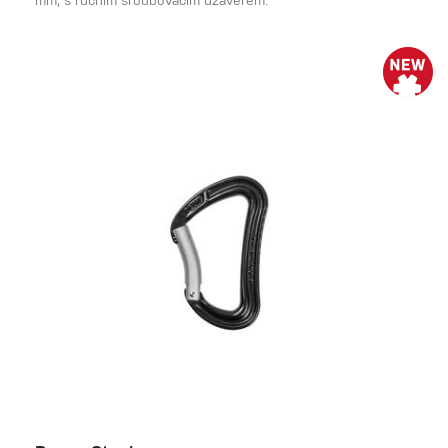
mm, s ručním šroubovacím uzávěrem.