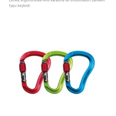
Lehká, ergonomická HMS karabina se šroubovacím zámkem
typu keylock