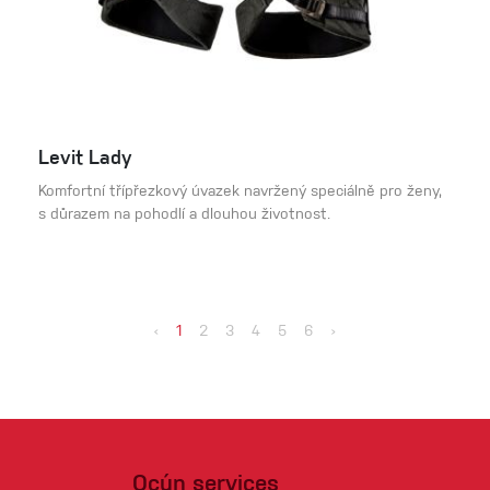
Levit Lady
Komfortní třípřezkový úvazek navržený speciálně pro ženy,
s důrazem na pohodlí a dlouhou životnost.
‹
1
2
3
4
5
6
›
Ocún services