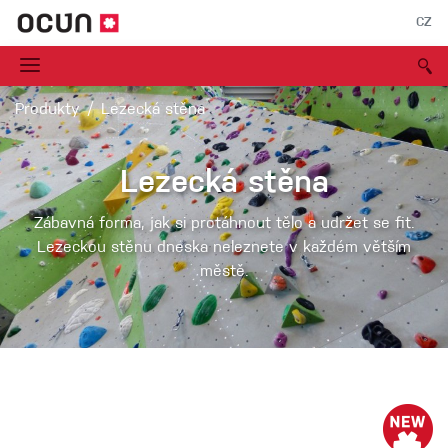
CZ
Produkty
Lezecká stěna
Lezecká stěna
Zábavná forma, jak si protáhnout tělo a udržet se fit.
Lezeckou stěnu dneska neleznete v každém větším
městě.