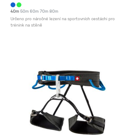
40m
50m
60m
70m
80m
Určeno pro náročné lezení na sportovních cestáchi pro
trénink na stěně