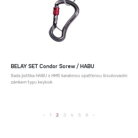
BELAY SET Condor Screw / HABU
Sada jistítka HABU s HMS karabinou opatřenou šroubovacím
zámkem typu keylock
‹
1
2
3
4
5
6
›