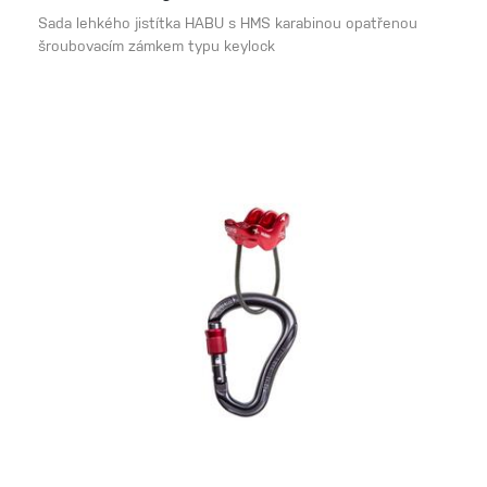
Sada lehkého jistítka HABU s HMS karabinou opatřenou
šroubovacím zámkem typu keylock