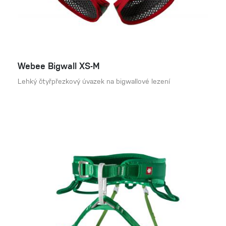
Webee Bigwall XS-M
Lehký čtyřpřezkový úvazek na bigwallové lezení