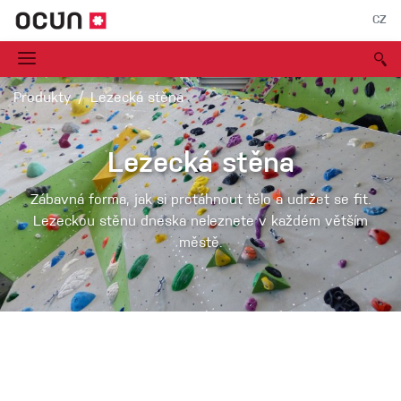
CZ
Produkty
Lezecká stěna
Lezecká stěna
Zábavná forma, jak si protáhnout tělo a udržet se fit.
Lezeckou stěnu dneska neleznete v každém větším
městě.