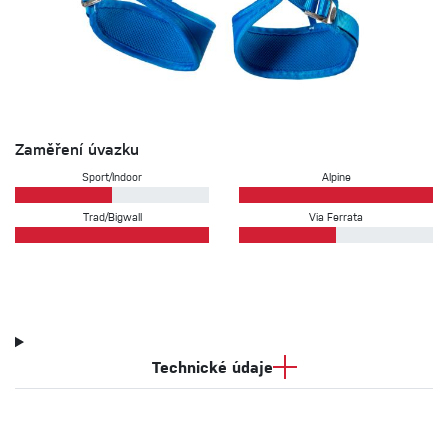
Zaměření úvazku
Sport/Indoor
Alpine
Trad/Bigwall
Via Ferrata
Technické údaje