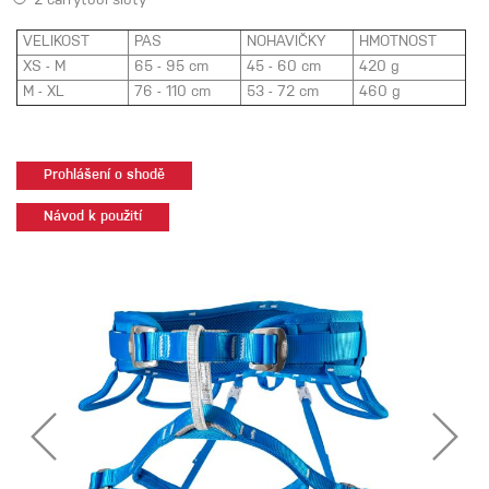
2 carrytool sloty
VELIKOST
PAS
NOHAVIČKY
HMOTNOST
XS - M
65 - 95 cm
45 - 60 cm
420 g
M - XL
76 - 110 cm
53 - 72 cm
460 g
Prohlášení o shodě
Návod k použití