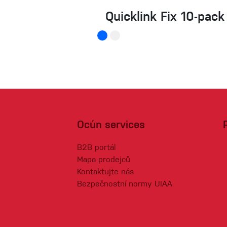
Quicklink Fix 10-pack
Ocún services
B2B portál
Mapa prodejců
Kontaktujte nás
Bezpečnostní normy UIAA