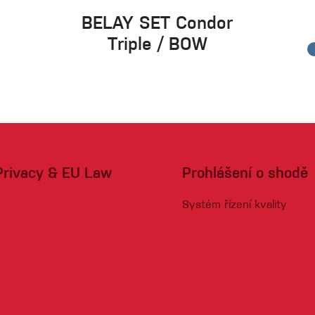
BELAY SET Condor
Triple / BOW
Privacy & EU Law
Prohlášení o shodě
Systém řízení kvality