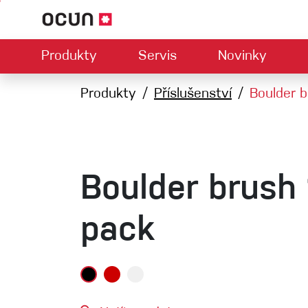
Produkty
Servis
Novinky
Hardwar
Mapa prodejců
Produkty
Příslušenství
Kontaktujte nás
O nás
Boulder b
Ke
U
Climbing LA
Lezečky
Jistítka
Úvazky
Expresk
Lana
Boulder brush 
Karabiny
Bouldermatky
pack
Via ferrata
Smyčky
Helmy