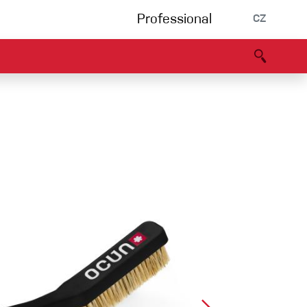
Professional
CZ
rnění
Partneři
B2B portál
Prohlášení o shodě
Události
Bouldering
Lezecká stěna
Via Ferrata
Vícedélky/tradiční