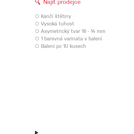
Najít prodejce
Spárové rukavice
Kančí štětiny
Vysoká tuhost
Lezecké
Asymetrický tvar 16 - 14 mm
1 barevná varinata v balení
Muži
Balení po 10 kusech
Ženy