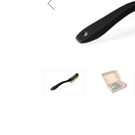
 oblečení
Kalhoty
Trika
Bundy
Kalhoty
Trika
Bundy