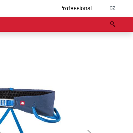
Professional
CZ
rnění
Partneři
B2B portál
Prohlášení o shodě
Události
Bouldering
Lezecká stěna
Via Ferrata
Vícedélky/tradiční