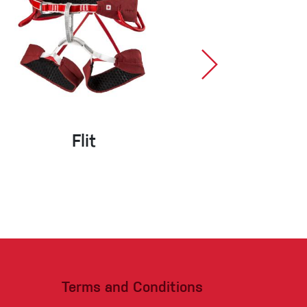
Flit
Cron
Terms and Conditions