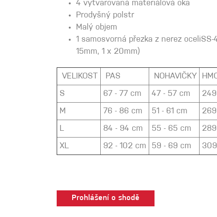
4 vytvarovaná materiálová oka
Spárové rukavice
Prodyšný polstr
Malý objem
1 samosvorná přezka z nerez oceliSS-
Lezecké
15mm, 1 x 20mm)
Muži
VELIKOST
PAS
NOHAVIČKY
HM
S
67 - 77 cm
47 - 57 cm
249
M
76 - 86 cm
51 - 61 cm
269
L
84 - 94 cm
55 - 65 cm
289
Ženy
XL
92 - 102 cm
59 - 69 cm
309
Prohlášení o shodě