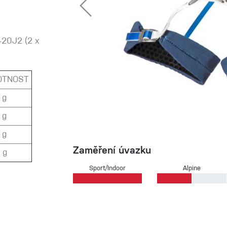
420J2 (2 x
 oblečení
Kalhoty
OTNOST
Trika
 g
Bundy
 g
 g
Zaměření úvazku
Kalhoty
 g
Sport/Indoor
Alpine
Trika
Bundy