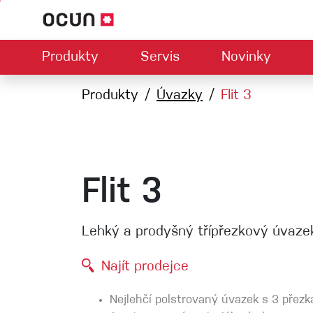
Produkty
Servis
Novinky
Hardwar
Mapa prodejců
Produkty
Úvazky
Kontaktujte nás
Flit 3
O nás
Ke
U
Climbing LA
Lezečky
Jistítka
Úvazky
Expresk
Lana
Flit 3
Karabiny
Bouldermatky
Lehký a prodyšný třípřezkový úvaze
Via ferrata
Smyčky
Najít prodejce
Helmy
Nejlehčí polstrovaný úvazek s 3 přezk