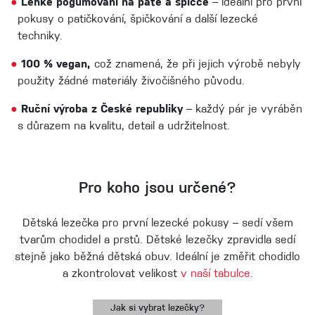
●
Lehké pogumování na patě a špičce
– ideální pro první
pokusy o patičkování, špičkování a další lezecké
techniky.
●
100 % vegan,
což znamená, že při jejich výrobě nebyly
použity žádné materiály živočišného původu.
●
Ruční výroba z České republiky
– každý pár je vyráběn
s důrazem na kvalitu, detail a udržitelnost.
Pro koho jsou určené?
Dětská lezečka pro první lezecké pokusy – sedí všem
tvarům chodidel a prstů. Dětské lezečky zpravidla sedí
stejně jako běžná dětská obuv. Ideální je změřit chodidlo
a zkontrolovat velikost
v naší tabulce.
Jak si vybrat lezečky?