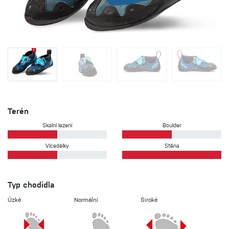
Terén
Skalní lezení
Boulder
Vícedélky
Stěna
Typ chodidla
Úzké
Normální
Široké