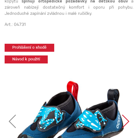
kopytu
splňují ortopedické požadavky na dětskou obuv
a
zároveň nabízejí dostatečný komfort i oporu při pohybu.
Jednoduché zapínání zvládnou i malé ručičky.
Art.: 04731
Prohlášení o shodě
Návod k použití