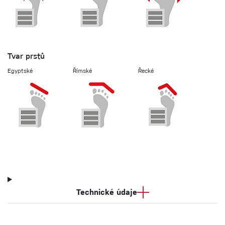
Tvar prstů
Egyptské
Římské
Řecké
Technické údaje