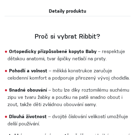
Detaily produktu
Proč si vybrat Ribbit?
●
Ortopedicky přizpůsobené kopyto Baby
– respektuje
dětskou anatomii, tvar špičky netlačí na prsty.
●
Pohodlí a volnost
– měkká konstrukce zaručuje
celodenní komfort a podporuje přirozený vývoj chodidla.
●
Snadné obouvání
– botu lze díky roztomilému suchému
zipu ve tvaru žabky a poutku na patě snadno obout i
zout, takže děti zvládnou obouvání samy.
●
Dlouhá životnost
– dvojité číslování velikostí umožňuje
delší používání.