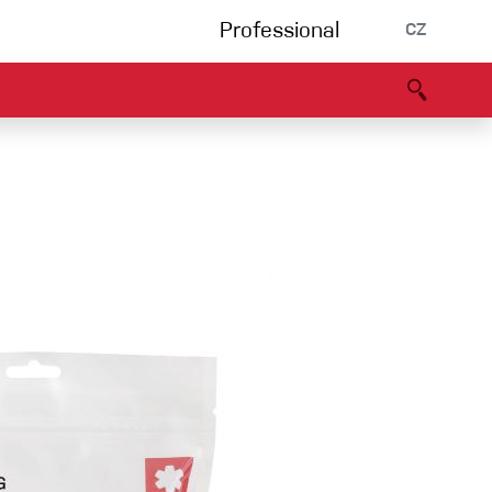
Professional
CZ
rnění
Partneři
B2B portál
Prohlášení o shodě
Události
Bouldering
Lezecká stěna
Via Ferrata
Vícedélky/tradiční