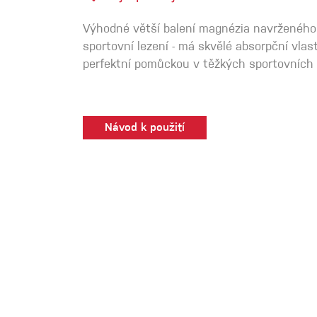
Spárové rukavice
Výhodné větší balení magnézia navrženého
sportovní lezení - má skvělé absorpční vlast
Lezecké
perfektní pomůckou v těžkých sportovních
Muži
Návod k použití
Ženy