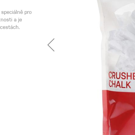
 speciálně pro
nosti a je
 oblečení
 cestách.
Kalhoty
Trika
Bundy
Kalhoty
Trika
Bundy