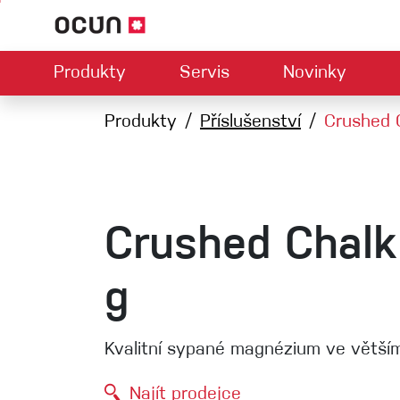
Produkty
Servis
Novinky
Hardwar
Mapa prodejců
Produkty
Příslušenství
Kontaktujte nás
O nás
Crushed 
Ke
U
Climbing LA
Lezečky
Jistítka
Úvazky
Expresk
Lana
Crushed Chal
Karabiny
Bouldermatky
g
Via ferrata
Smyčky
Kvalitní sypané magnézium ve větším
Helmy
Najít prodejce