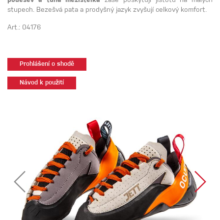
podešev a tuhá mezistélka
zase poskytují jistotu na malých
stupech. Bezešvá pata a prodyšný jazyk zvyšují celkový komfort.
Art.: 04176
Prohlášení o shodě
Návod k použití