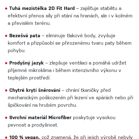
●
Tuhá mezistélka 2D Fit Hard
– zajišťuje stabilitu a
efektivní přenos síly při stání na hranách, ale i v kolmém
a převislém terénu.
●
Bezešvá pata
– eliminuje tlakové body, zvyšuje
komfort a přizpůsobí se přirozenému tvaru paty během
pohybu.
●
Prodyšný jazyk
– zlepšuje ventilaci a pomáhá udržet
příjemné mikroklima i během intenzivního výkonu v
teplejším prostředí.
●
Chytré krytí šněrování
– chrání tkaničky před
mechanickým poškozením při lezení ve spárách nebo při
špičkování na hrubém povrchu.
●
Svrchní materiál Microfiber
poskytuje vysokou
pevnost a prodyšnost.
●
100 % vegan,
což znamená, že při jejich výrobě nebyly