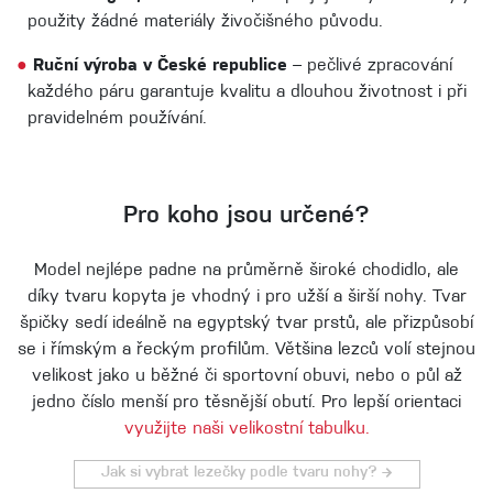
použity žádné materiály živočišného původu.
●
Ruční výroba v České republice
– pečlivé zpracování
každého páru garantuje kvalitu a dlouhou životnost i při
pravidelném používání.
Pro koho jsou určené?
Model nejlépe padne na průměrně široké chodidlo, ale
díky tvaru kopyta je vhodný i pro užší a širší nohy. Tvar
špičky sedí ideálně na egyptský tvar prstů, ale přizpůsobí
se i římským a řeckým profilům. Většina lezců volí stejnou
velikost jako u běžné či sportovní obuvi, nebo o půl až
jedno číslo menší pro těsnější obutí. Pro lepší orientaci
využijte naši velikostní tabulku.
Jak si vybrat lezečky podle tvaru nohy? →