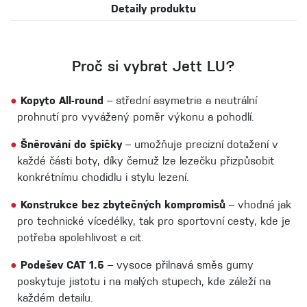
Detaily produktu
Proč si vybrat Jett LU?
●
Kopyto All-round
– střední asymetrie a neutrální
prohnutí pro vyvážený poměr výkonu a pohodlí.
●
Šněrování do špičky
– umožňuje precizní dotažení v
každé části boty, díky čemuž lze lezečku přizpůsobit
konkrétnímu chodidlu i stylu lezení.
●
Konstrukce bez zbytečných kompromisů
– vhodná jak
pro technické vícedélky, tak pro sportovní cesty, kde je
potřeba spolehlivost a cit.
●
Podešev CAT 1.5
– vysoce přilnavá směs gumy
poskytuje jistotu i na malých stupech, kde záleží na
každém detailu.