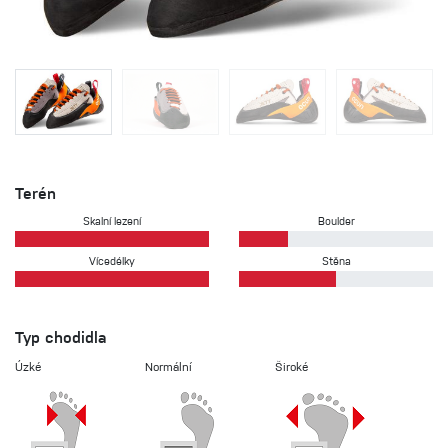
Terén
Skalní lezení
Boulder
Vícedélky
Stěna
Typ chodidla
Úzké
Normální
Široké