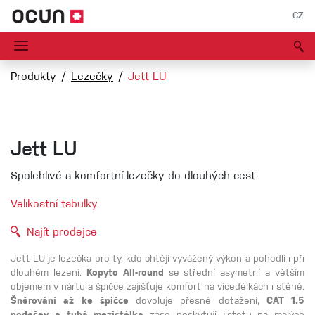
CZ
Produkty
Lezečky
Jett LU
Jett LU
Spolehlivé a komfortní lezečky do dlouhých cest
Velikostní tabulky
Najít prodejce
Jett LU je lezečka pro ty, kdo chtějí vyvážený výkon a pohodlí i při
dlouhém lezení.
Kopyto All-round
se střední asymetrií a větším
objemem v nártu a špičce zajišťuje komfort na vícedélkách i stěně.
Šněrování až ke špičce
dovoluje přesné dotažení,
CAT 1.5